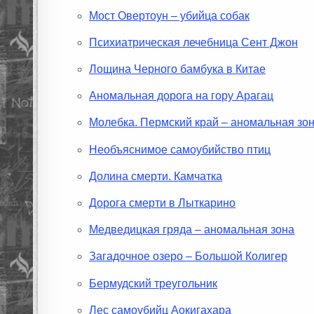
Мост Овертоун – убийца собак
Психиатрическая лечебница Сент Джон
Лощина Черного бамбука в Китае
Аномальная дорога на гору Арагац
Молебка. Пермский край – аномальная зо
Необъяснимое самоубийство птиц
Долина смерти. Камчатка
Дорога смерти в Лыткарино
Медведицкая гряда – аномальная зона
Загадочное озеро – Большой Колигер
Бермудский треугольник
Лес самоубийц Аокигахара