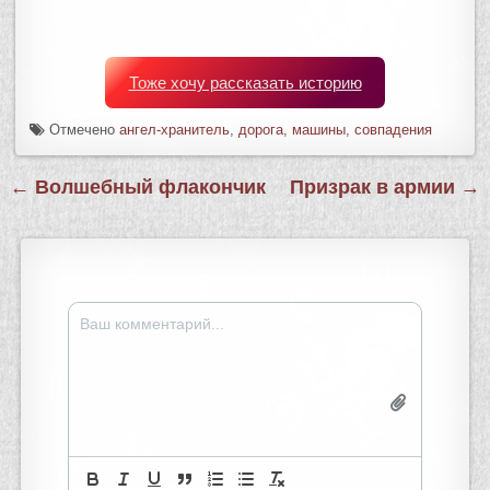
Тоже хочу рассказать историю
Отмечено
ангел-хранитель
,
дорога
,
машины
,
совпадения
Навигация
← Волшебный флакончик
Призрак в армии →
по
записям