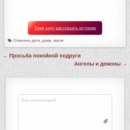
Тоже хочу рассказать историю
Отмечено
дети
,
дома
,
магия
Навигация
← Просьба покойной подруги
по
Ангелы и демоны →
записям