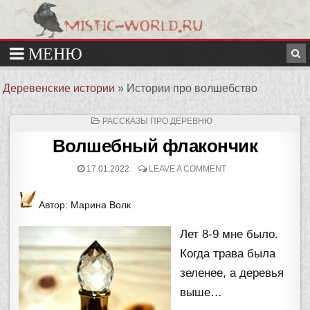
Деревенские истории
»
Истории про волшебство
ОПУБЛИКОВАНО
РАССКАЗЫ ПРО ДЕРЕВНЮ
В
Волшебный флакончик
17.01.2022
LEAVE A COMMENT
Автор: Марина Волк
Лет 8-9 мне было.
Когда трава была
зеленее, а деревья
выше…