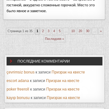
гостиной, аккуратно сложенные горочкой. Место это
было явное и заметное.
Страница 1 из 35
1
2
3
4
5
...
10
20
30
...
»
Последняя »
ПОСЛЕДНИЕ КОММЕНТАРИИ
çevrimsiz bonus
к записи
Призрак на квесте
escort adana
к записи
Призрак на квесте
poker freeroll
к записи
Призрак на квесте
kayıp bonusu
к записи
Призрак на квесте