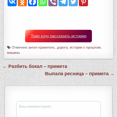
Тоже хочу рассказать историю
Отмечено
ангел-хранитель
,
дорога
,
истории о прошлом
,
машины
Навигация
← Разбить бокал – примета
по
Выпала ресница – примета →
записям