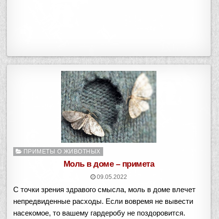
о
в
О
ПРИМЕТЫ О ЖИВОТНЫХ
п
Моль в доме – примета
у
09.05.2022
б
С точки зрения здравого смысла, моль в доме влечет
л
и
непредвиденные расходы. Если вовремя не вывести
к
насекомое, то вашему гардеробу не поздоровится.