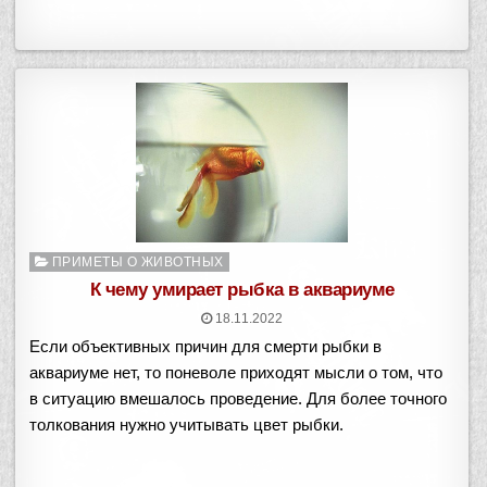
О
ПРИМЕТЫ О ЖИВОТНЫХ
п
К чему умирает рыбка в аквариуме
у
18.11.2022
б
Если объективных причин для смерти рыбки в
л
и
аквариуме нет, то поневоле приходят мысли о том, что
к
в ситуацию вмешалось проведение. Для более точного
о
толкования нужно учитывать цвет рыбки.
в
а
н