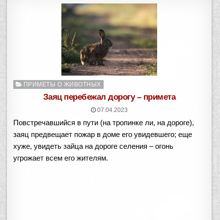
О
ПРИМЕТЫ О ЖИВОТНЫХ
п
Заяц перебежал дорогу – примета
у
07.04.2023
б
Повстречавшийся в пути (на тропинке ли, на дороге),
л
и
заяц предвещает пожар в доме его увидевшего; еще
к
хуже, увидеть зайца на дороге селения – огонь
о
угрожает всем его жителям.
в
а
н
о
в