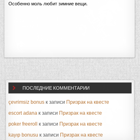
о
Особенно моль любит зимние вещи.
в
а
н
о
в
ПОСЛЕДНИЕ КОММЕНТАРИИ
çevrimsiz bonus
к записи
Призрак на квесте
escort adana
к записи
Призрак на квесте
poker freeroll
к записи
Призрак на квесте
kayıp bonusu
к записи
Призрак на квесте