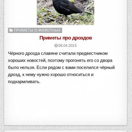
О
ПРИМЕТЫ О ЖИВОТНЫХ
п
Приметы про дроздов
у
08.04.2023
б
Чёрного дрозда славяне считали предвестником
л
и
хороших новостей, поэтому прогонять его со двора
к
было нельзя. Если рядом с вами поселился чёрный
о
дрозд, к нему нужно хорошо относиться и
в
подкармливать.
а
н
о
в