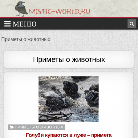
Приметы о животных
Приметы о животных
О
ПРИМЕТЫ О ЖИВОТНЫХ
п
Голуби купаются в луже – примета