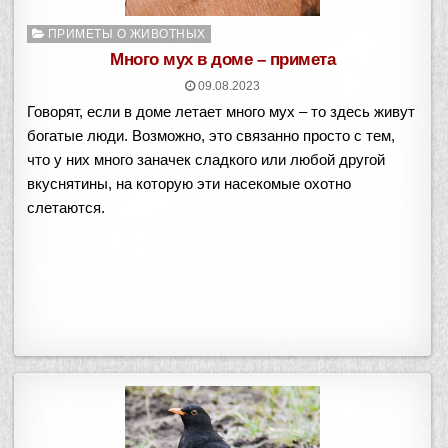
О
ПРИМЕТЫ О ЖИВОТНЫХ
п
Много мух в доме – примета
у
09.08.2023
б
Говорят, если в доме летает много мух – то здесь живут
л
и
богатые люди. Возможно, это связанно просто с тем,
к
что у них много заначек сладкого или любой другой
о
вкуснятины, на которую эти насекомые охотно
в
слетаются.
а
н
о
в