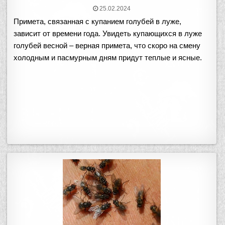
у
25.02.2024
б
Примета, связанная с купанием голубей в луже,
л
и
зависит от времени года. Увидеть купающихся в луже
к
голубей весной – верная примета, что скоро на смену
о
холодным и пасмурным дням придут теплые и ясные.
в
а
н
о
в