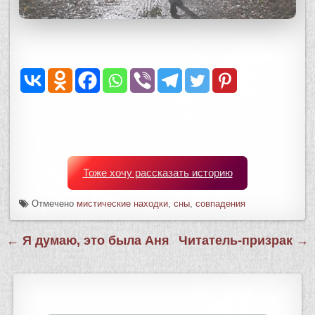
Тоже хочу рассказать историю
Отмечено
мистические находки
,
сны
,
совпадения
Навигация
← Я думаю, это была Аня
Читатель-призрак →
по
записям