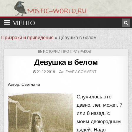
Призраки и привидения
»
Девушка в белом
ОПУБЛИКОВАНО
ИСТОРИИ ПРО ПРИЗРАКОВ
В
Девушка в белом
21.12.2019
LEAVE A COMMENT
Автор: Светлана
Случилось это
давно, лет, может, 7
или 8 назад, с
моим двоюродным
дядей. Надо