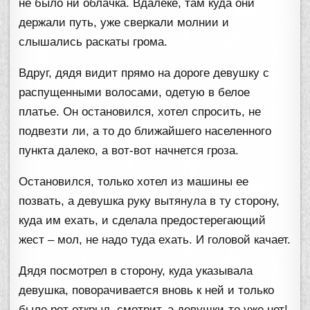
не было ни облачка. Вдалеке, там куда они
держали путь, уже сверкали молнии и
слышались раскаты грома.
Вдруг, дядя видит прямо на дороге девушку с
распущенными волосами, одетую в белое
платье. Он остановился, хотел спросить, не
подвезти ли, а то до ближайшего населенного
пункта далеко, а вот-вот начнется гроза.
Остановился, только хотел из машины ее
позвать, а девушка руку вытянула в ту сторону,
куда им ехать, и сделала предостерегающий
жест – мол, не надо туда ехать. И головой качает.
Дядя посмотрел в сторону, куда указывала
девушка, поворачивается вновь к ней и только
было рот открыл, смотрит, а девушки-то уже нет!