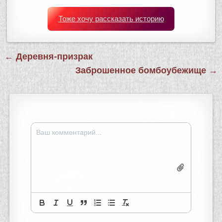
Тоже хочу рассказать историю
Навигация
← Деревня-призрак
по
Заброшенное бомбоубежище →
записям