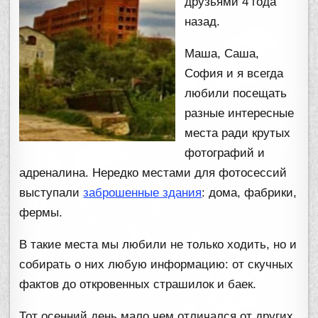
друзьями 4 года
назад.
Маша, Саша,
София и я всегда
любили посещать
разные интересные
места ради крутых
фотографий и
адреналина. Нередко местами для фотосессий
выступали
заброшенные здания
: дома, фабрики,
фермы.
В такие места мы любили не только ходить, но и
собирать о них любую информацию: от скучных
фактов до откровенных страшилок и баек.
Тот осенний день мало чем отличался от других.