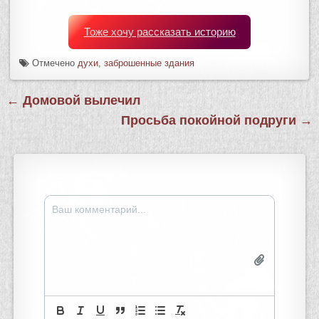
Тоже хочу рассказать историю
Отмечено
духи
,
заброшенные здания
Навигация
← Домовой вылечил
по
Просьба покойной подруги →
записям