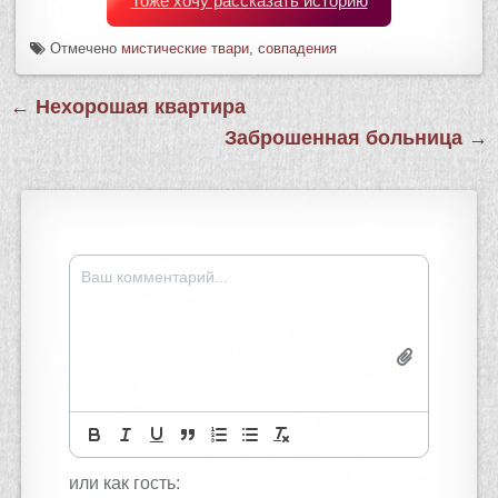
Тоже хочу рассказать историю
Отмечено
мистические твари
,
совпадения
Навигация
← Нехорошая квартира
по
Заброшенная больница →
записям
или как гость: