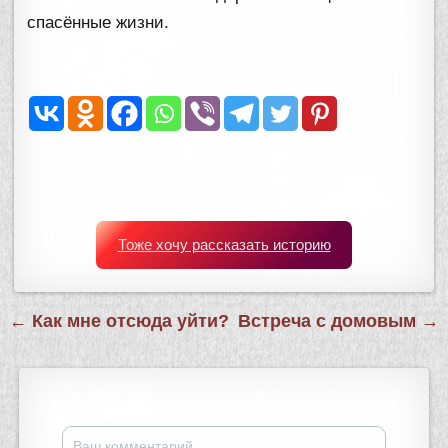
спасённые жизни.
Тоже хочу рассказать историю
Навигация
← Как мне отсюда уйти?
Встреча с домовым →
по
записям