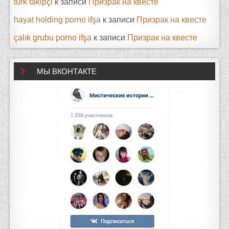
türk takipçi
к записи
Призрак на квесте
hayat holding porno ifşa
к записи
Призрак на квесте
çalık grubu porno ifşa
к записи
Призрак на квесте
МЫ ВКОНТАКТЕ