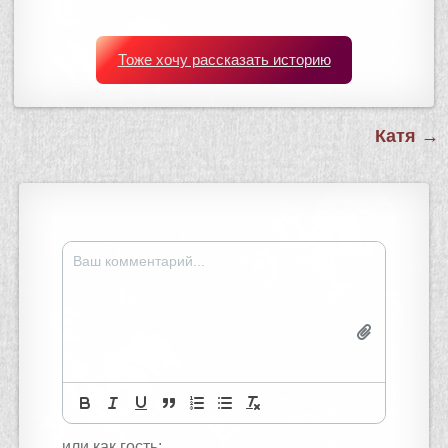
Тоже хочу рассказать историю
Навигация
Катя →
по
записям
или как гость: