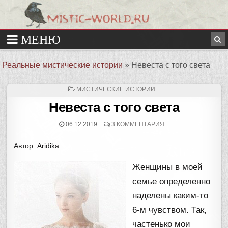
Реальные мистические истории
»
Невеста с того света
ОПУБЛИКОВАНО
МИСТИЧЕСКИЕ ИСТОРИИ
В
Невеста с того света
06.12.2019
3 КОММЕНТАРИЯ
Автор: Aridika
Женщины в моей
семье определенно
наделены каким-то
6-м чувством. Так,
частенько мои