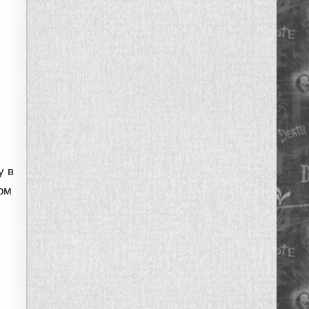
у в
ом