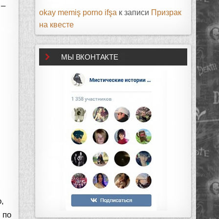
 –
okay memiş porno ifşa
к записи
Призрак
на квесте
МЫ ВКОНТАКТЕ
,
 по