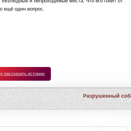
и безлюдные и непроходимые места. Что его гонит от
о ещё один вопрос.
чу рассказать историю
Разрушенный соб