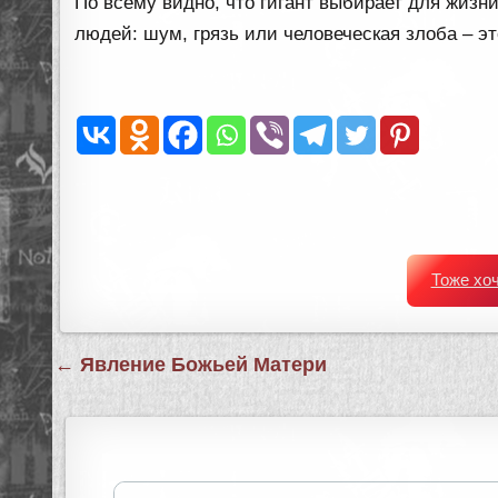
По всему видно, что гигант выбирает для жизн
людей: шум, грязь или человеческая злоба – эт
Тоже хо
Навигация
← Явление Божьей Матери
по
записям