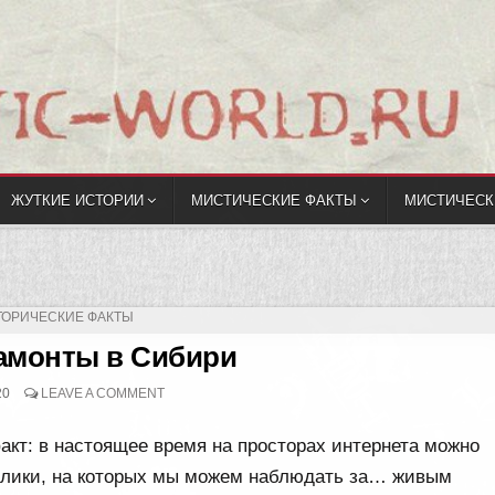
ЖУТКИЕ ИСТОРИИ
МИСТИЧЕСКИЕ ФАКТЫ
МИСТИЧЕСК
УБЛИКОВАНО
ТОРИЧЕСКИЕ ФАКТЫ
амонты в Сибири
20
LEAVE A COMMENT
акт: в настоящее время на просторах интернета можно
олики, на которых мы можем наблюдать за… живым