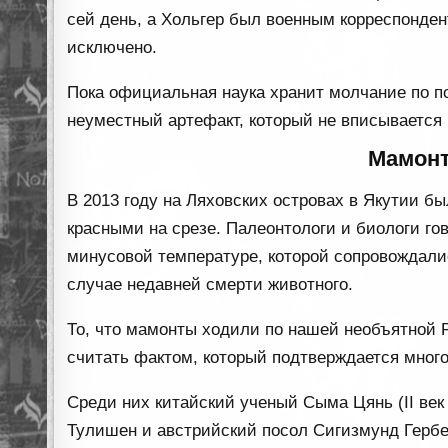
сей день, а Хольгер был военным корреспондент
исключено.
Пока официальная наука хранит молчание по п
неуместный артефакт, который не вписывается
Мамонт
В 2013 году на Ляховских островах в Якутии б
красными на срезе. Палеонтологи и биологи гов
минусовой температуре, которой сопровождалис
случае недавней смерти животного.
То, что мамонты ходили по нашей необъятной Ро
считать фактом, который подтверждается мно
Среди них китайский ученый Сыма Цянь (II век 
Тулишен и австрийский посол Сигизмунд Гербе