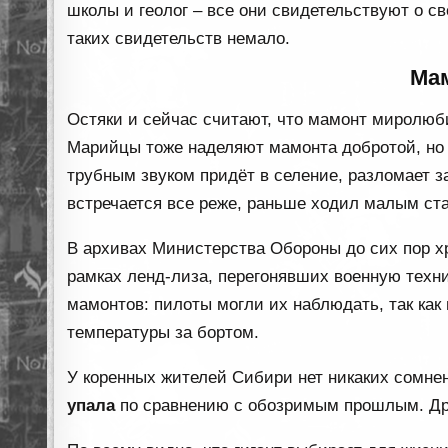
школы и геолог – все они свидетельствуют о с
таких свидетельств немало.
Ма
Остяки и сейчас считают, что мамонт миролюби
Марийцы тоже наделяют мамонта добротой, но 
трубным звуком придёт в селение, разломает з
встречается все реже, раньше ходил малым ста
В архивах Министерства Обороны до сих пор х
рамках ленд-лиза, перегонявших военную техни
мамонтов: пилоты могли их наблюдать, так как
температуры за бортом.
У коренных жителей Сибири нет никаких сомне
упала
по сравнению с обозримым прошлым. Друг