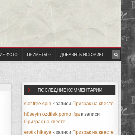
ИЕ ФОТО
ПРИМЕТЫ
ДОБАВИТЬ ИСТОРИЮ
ПОСЛЕДНИЕ КОММЕНТАРИИ
slot free spin
к записи
Призрак на квесте
hüseyin özdilek porno ifşa
к записи
Призрак на квесте
erotik hikaye
к записи
Призрак на квесте