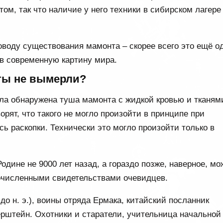
ом, так что наличие у него техники в сибирском лагере
оводу существования мамонта – скорее всего это ещё о
 в современную картину мира.
ы не вымерли?
ыла обнаружена туша мамонта с жидкой кровью и тканям
орят, что такого не могло произойти в принципе при
ь раскопки. Технически это могло произойти только в
дине не 9000 лет назад, а гораздо позже, наверное, мо
гочисленными свидетельствами очевидцев.
до н. э.), воины отряда Ермака, китайский посланник
рштейн. Охотники и старатели, учительница начальной