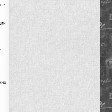
 не
дин
и,
жно