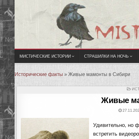
МИСТИЧЕСКИЕ ИСТОРИИ
СТРАШИЛКИ НА НОЧЬ
Исторические факты
»
Живые мамонты в Сибири
ОП
ИС
В
Живые м
27.11.20
Удивительно, но ф
встретить видеор