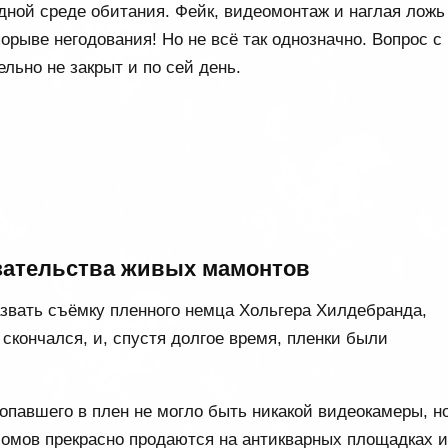
ной среде обитания. Фейк, видеомонтаж и наглая ложь
порыве негодования! Но не всё так однозначно. Вопрос с
льно не закрыт и по сей день.
зательства живых мамонтов
азвать съёмку пленного немца Хольгера Хилдебранда,
н скончался, и, спустя долгое время, пленки были
опавшего в плен не могло быть никакой видеокамеры, но
бомов прекрасно продаются на антикварных площадках и