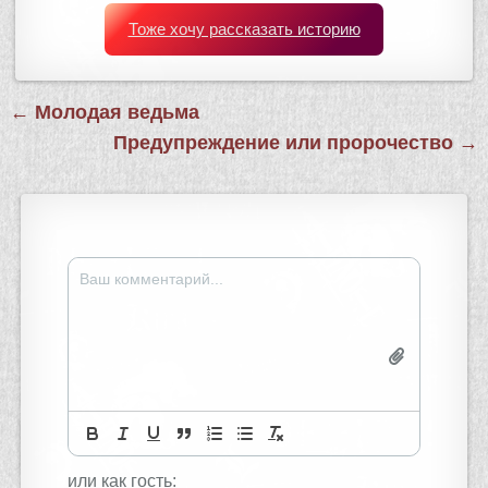
Тоже хочу рассказать историю
Навигация
← Молодая ведьма
по
Предупреждение или пророчество →
записям
или как гость: