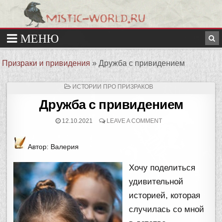
Призраки и привидения
»
Дружба с привидением
ОПУБЛИКОВАНО
ИСТОРИИ ПРО ПРИЗРАКОВ
В
Дружба с привидением
12.10.2021
LEAVE A COMMENT
Автор: Валерия
Хочу поделиться
удивительной
историей, которая
случилась со мной