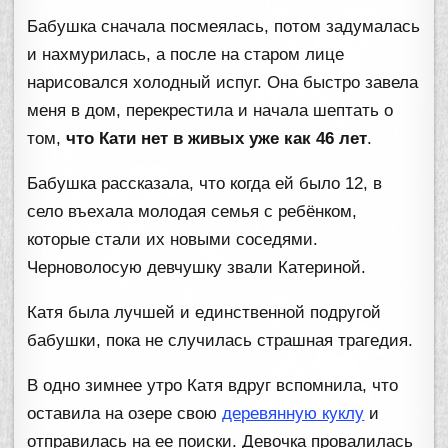
Бабушка сначала посмеялась, потом задумалась
и нахмурилась, а после на старом лице
нарисовался холодный испуг. Она быстро завела
меня в дом, перекрестила и начала шептать о
том,
что Кати нет в живых уже как 46 лет
.
Бабушка рассказала, что когда ей было 12, в
село въехала молодая семья с ребёнком,
которые стали их новыми соседями.
Черноволосую девчушку звали Катериной.
Катя была лучшей и единственной подругой
бабушки, пока не случилась страшная трагедия.
В одно зимнее утро Катя вдруг вспомнила, что
оставила на озере свою
деревянную куклу
и
отправилась на ее поиски. Девочка провалилась