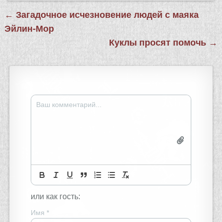
Навигация
← Загадочное исчезновение людей с маяка
по
Эйлин-Мор
записям
Куклы просят помочь →
или как гость:
Имя
*