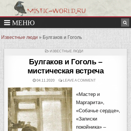
Известные люди
»
Булгаков и Гоголь
ОПУБЛИКОВАНО
ИЗВЕСТНЫЕ ЛЮДИ
В
Булгаков и Гоголь –
мистическая встреча
04.11.2020
LEAVE A COMMENT
«Мастер и
Маргарита»,
«Собачье сердце»,
«Записки
покойника» –