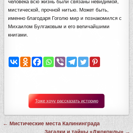
человека всю жизнь были связаны невидимой,
мистической, прочной нитью. Может быть,
именно благодаря Гоголю мир и познакомился с
Михаилом Булгаковым и его величайшими
книгами.
Тоже хочу рассказать историю
Навигация
← Мистические места Калининграда
по
Загадки и тайны «Джоконды» →