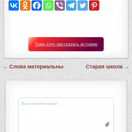
Тоже хочу рассказать историю
Навигация
← Слова материальны
Старая школа →
по
записям