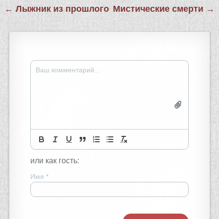
Навигация
← Лыжник из прошлого
Мистические смерти →
по
записям
или как гость:
Имя
*