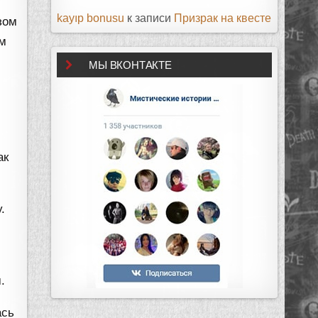
у
kayıp bonusu
к записи
Призрак на квесте
зом
ым
МЫ ВКОНТАКТЕ
ак
.
.
ась