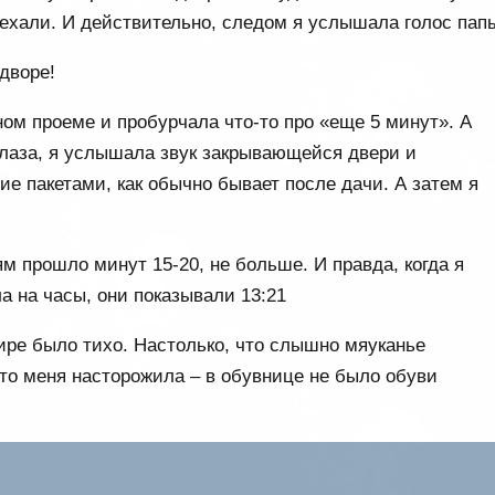
иехали. И действительно, следом я услышала голос пап
 дворе!
ном проеме и пробурчала что-то про «еще 5 минут». А
глаза, я услышала звук закрывающейся двери и
е пакетами, как обычно бывает после дачи. А затем я
 прошло минут 15-20, не больше. И правда, когда я
ла на часы, они показывали 13:21
ире было тихо. Настолько, что слышно мяуканье
что меня насторожила – в обувнице не было обуви