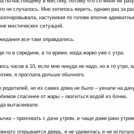
ла по-настоящему в мистику, потому что со мной ни раз
го не случалось. Мне хотелось верить, однако раз за ра
азочаровывала, настукивая по голове вполне адекватн
не мистических ситуаций.
жидания все-таки оправдались.
е-то в середине, в то время, когда жарко уже с утра.
ь часов в 10, если мне никуда не надо, но в то утро, к
озже, я проспала дольше обычного.
е родителей, но их самих дома не было – уехали на дачу
бимое спасение от жары – окатиться водой из бочки,
уда вытаскивали.
ычка – приезжать с дачи утром, и чаще даже рано утром
омнату открывается дверь, я не удивилась и не испугал