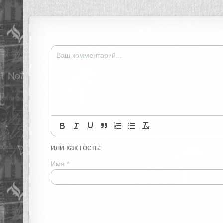
по
записям
или как гость:
Имя
*