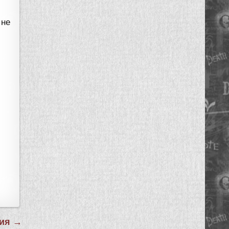
 не
рия →