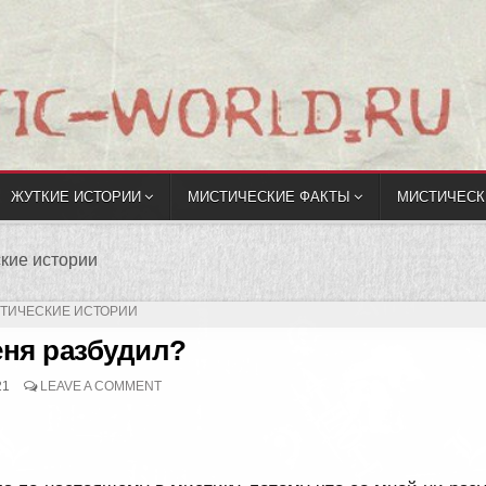
ЖУТКИЕ ИСТОРИИ
МИСТИЧЕСКИЕ ФАКТЫ
МИСТИЧЕСК
кие истории
БЛИКОВАНО
ТИЧЕСКИЕ ИСТОРИИ
еня разбудил?
21
LEAVE A COMMENT