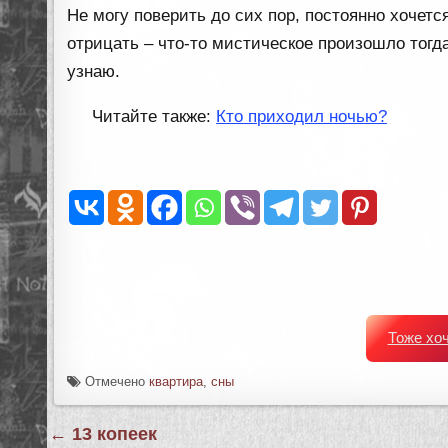
Не могу поверить до сих пор, постоянно хочетс
отрицать – что-то мистическое произошло тогда 
узнаю.
Читайте также:
Кто приходил ночью?
Тоже хо
Отмечено
квартира
,
сны
Навигация
← 13 копеек