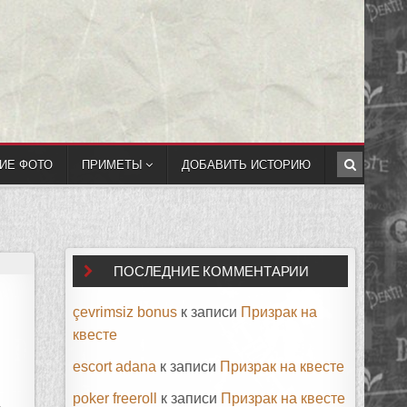
ИЕ ФОТО
ПРИМЕТЫ
ДОБАВИТЬ ИСТОРИЮ
ПОСЛЕДНИЕ КОММЕНТАРИИ
çevrimsiz bonus
к записи
Призрак на
квесте
escort adana
к записи
Призрак на квесте
poker freeroll
к записи
Призрак на квесте