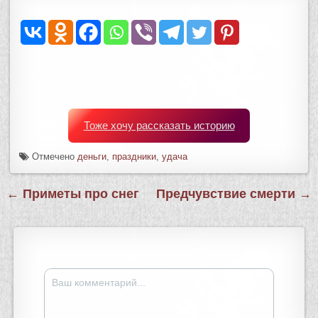
Тоже хочу рассказать историю
Отмечено
деньги
,
праздники
,
удача
Навигация
← Приметы про снег
Предчувствие смерти →
по
записям