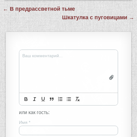
Навигация
← В предрассветной тьме
по
Шкатулка с пуговицами →
записям
или как гость:
Имя
*