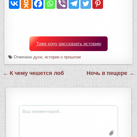
Тоже хочу рассказать историю
Отмечено
духи
,
истории о прошлом
Навигация
← К чему чешется лоб
Ночь в пещере →
по
записям