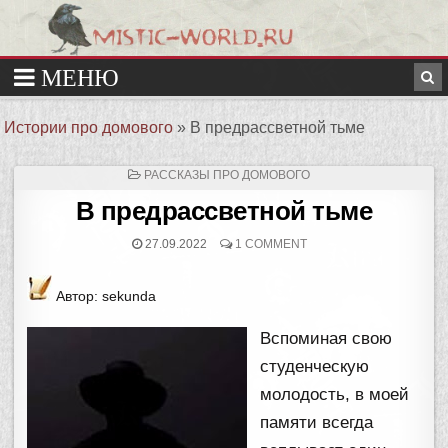
Истории про домового
»
В предрассветной тьме
ОПУБЛИКОВАНО
РАССКАЗЫ ПРО ДОМОВОГО
В
В предрассветной тьме
27.09.2022
1 COMMENT
Автор: sekunda
Вспоминая свою
студенческую
молодость, в моей
памяти всегда