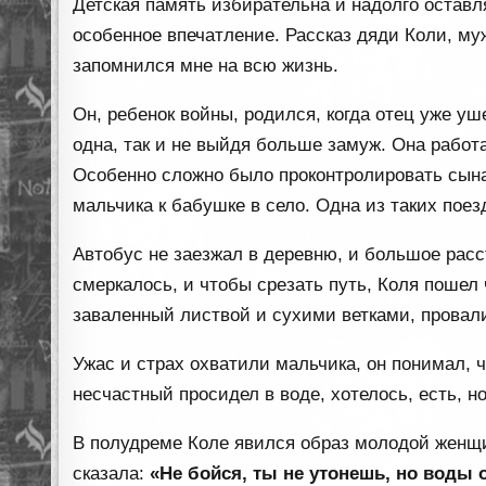
Детская память избирательна и надолго оставл
особенное впечатление. Рассказ дяди Коли, му
запомнился мне на всю жизнь.
Он, ребенок войны, родился, когда отец уже уш
одна, так и не выйдя больше замуж. Она работ
Особенно сложно было проконтролировать сына
мальчика к бабушке в село. Одна из таких пое
Автобус не заезжал в деревню, и большое расс
смеркалось, и чтобы срезать путь, Коля пошел
заваленный листвой и сухими ветками, провали
Ужас и страх охватили мальчика, он понимал, ч
несчастный просидел в воде, хотелось, есть, н
В полудреме Коле явился образ молодой женщи
сказала:
«Не бойся, ты не утонешь, но воды 