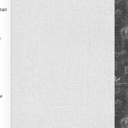
тал
е
 и