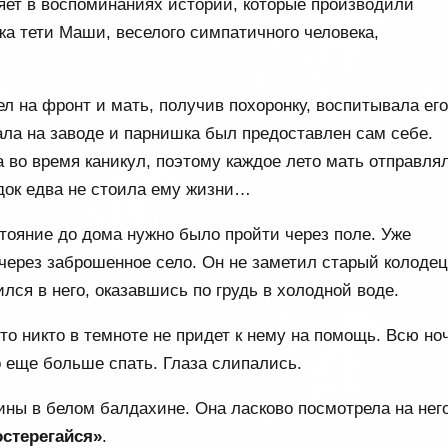
яет в воспоминаниях истории, которые производили
жа тети Маши, веселого симпатичного человека,
ел на фронт и мать, получив похоронку, воспитывала ег
ала на заводе и парнишка был предоставлен сам себе.
 во время каникул, поэтому каждое лето мать отправля
здок едва не стоила ему жизни…
тояние до дома нужно было пройти через поле. Уже
 через заброшенное село. Он не заметил старый колодец
лся в него, оказавшись по грудь в холодной воде.
то никто в темноте не придет к нему на помощь. Всю но
о еще больше спать. Глаза слипались.
ны в белом балдахине. Она ласково посмотрела на нег
остерегайся»
.