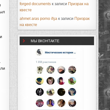
forged documents
к записи
Призрак на
ы
квесте
был
ahmet aras porno ifşa
к записи
Призрак
на квесте
ми
МЫ ВКОНТАКТЕ
.
ыли