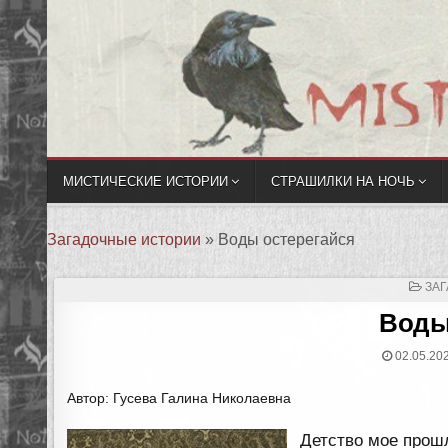
МИСТИЧЕСКИЕ ИСТОРИИ
СТРАШИЛКИ НА НОЧЬ
Загадочные истории
»
Воды остерегайся
ОП
ЗА
В
Воды
02.05.20
Автор: Гусева Галина Николаевна
Детство мое прош