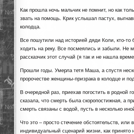
Как прошла ночь мальчик не помнит, но как тол
звать на помощь. Крик услышал пастух, выгна
колодца.
Все пошутили над историей дяди Коли, кто-то б
ходить на реку. Все посмеялись и забыли. Не 
рассказчик этот случай (я так и не нашла време
Прошли годы. Умерла тетя Маша, а спустя неск
пророчестве женщины-призрака в колодце и по
В очередной раз, приехав погостить в родной г
сказала, что смерть была скоропостижная, а п
смерть связаны с водой, пусть в несколько ин
Что это – просто стечение обстоятельств, или 
индивидуальный сценарий жизни, как принято 