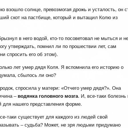
ько взошло солнце, превозмогая дрожь и усталость, он с
вший скот на пастбище, который и вытащил Колю из
рызнул в него водой, кто-то посоветовал не мыться и н
могу утверждать, помнил ли по прошествии лет, сам
ни спросить его об этом).
олько лет умер дядя Коля. Я вспомнила его историю о
думала, сбылось ли оно?
ородок, спросила у матери: «Отчего умер дядя?». Она
ричина –
водянка головного мозга
. И, все-таки болезнь
ой для нашего представления форме.
все-таки существует для каждого из людей свой
называть – судьба? Может, не зря людьми придумано