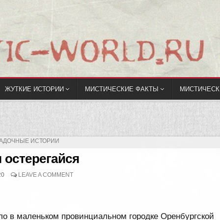
ЖУТКИЕ ИСТОРИИ
МИСТИЧЕСКИЕ ФАКТЫ
МИСТИЧЕСК
УБЛИКОВАНО
ГАДОЧНЫЕ ИСТОРИИ
 остерегайся
20
LEAVE A COMMENT
ло в маленьком провинциальном городке Оренбургской