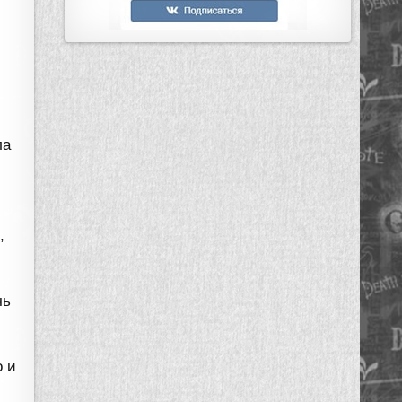
о
ла
,
чь
о и