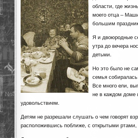
области, где жизн
моего отца – Маши
большим праздни
Я и двоюродные с
утра до вечера но
детьми.
Но это было не са
семья собиралась 
Все много ели, вы
не в каждом доме
удовольствием.
Детям не разрешали слушать о чем говорят взр
расположившись поближе, с открытыми ртами, 