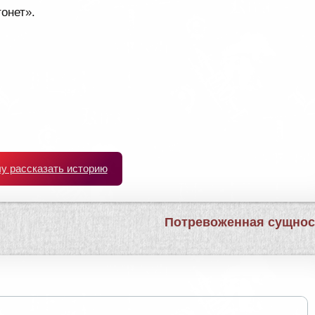
тонет».
чу рассказать историю
Потревоженная сущно