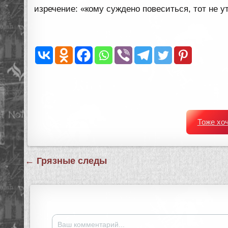
изречение: «кому суждено повеситься, тот не у
Тоже хо
Навигация
← Грязные следы
по
записям