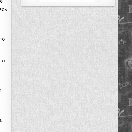
ие
ясь
то
уэт
и
в,