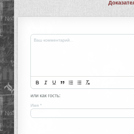
Доказате
записям
или как гость:
Имя
*