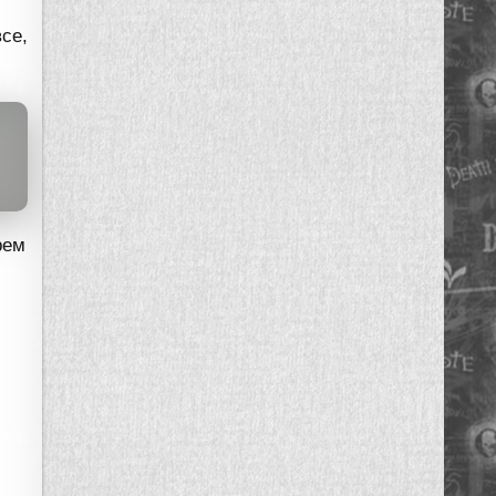
се,
рем