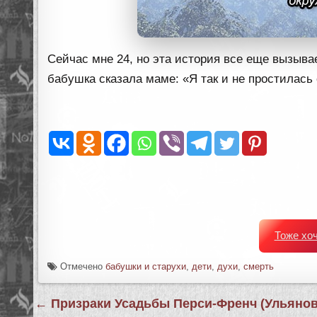
Сейчас мне 24, но эта история все еще вызыв
бабушка сказала маме: «Я так и не простилась 
Тоже хо
Отмечено
бабушки и старухи
,
дети
,
духи
,
смерть
Навигация
← Призраки Усадьбы Перси-Френч (Ульянов
по