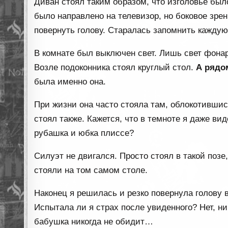
Диван стоял таким образом, что изголовье был
было направлено на телевизор, но боковое зре
повернуть голову. Старалась запомнить каждую 
В комнате был выключен свет. Лишь свет фонар
Возле подоконника стоял круглый стол.
А рядо
была именно она.
При жизни она часто стояла там, облокотившис
стоял также. Кажется, что в темноте я даже ви
рубашка и юбка плиссе?
Силуэт не двигался. Просто стоял в такой позе
стояли на том самом столе.
Наконец я решилась и резко повернула голову 
Испытала ли я страх после увиденного? Нет, ник
бабушка никогда не обидит…