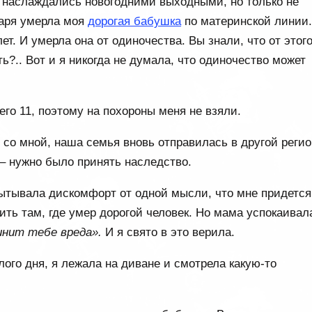
е наслаждались новогодними выходными, но только не
варя умерла моя
дорогая бабушка
по материнской линии
ет. И умерла она от одиночества. Вы знали, что от этог
ь?.. Вот и я никогда не думала, что одиночество может
его 11, поэтому на похороны меня не взяли.
 со мной, наша семья вновь отправилась в другой регио
– нужно было принять наследство.
пытывала дискомфорт от одной мысли, что мне придется
ить там, где умер дорогой человек. Но мама успокаивал
инит тебе вреда».
И я свято в это верила.
ого дня, я лежала на диване и смотрела какую-то