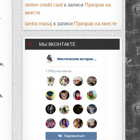
stolen credit card
к записи
Призрак на
.
квесте
о
tantra masaj
к записи
Призрак на квесте
МЫ ВКОНТАКТЕ
н,
а,