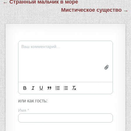
Навигация
← Странный мальчик в море
по
Мистическое существо →
записям
или как гость:
Имя
*