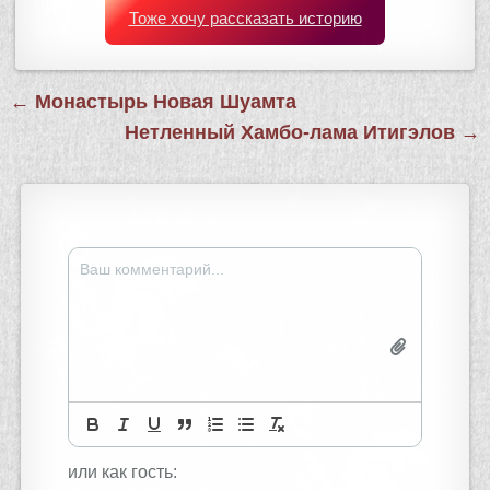
Тоже хочу рассказать историю
Навигация
← Монастырь Новая Шуамта
по
Нетленный Хамбо-лама Итигэлов →
записям
или как гость: