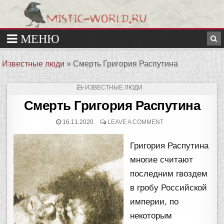
Известные люди
»
Смерть Григория Распутина
ОПУБЛИКОВАНО
ИЗВЕСТНЫЕ ЛЮДИ
В
Смерть Григория Распутина
16.11.2020
LEAVE A COMMENT
Григория Распутина
многие считают
последним гвоздем
в гробу Российской
империи, по
некоторым