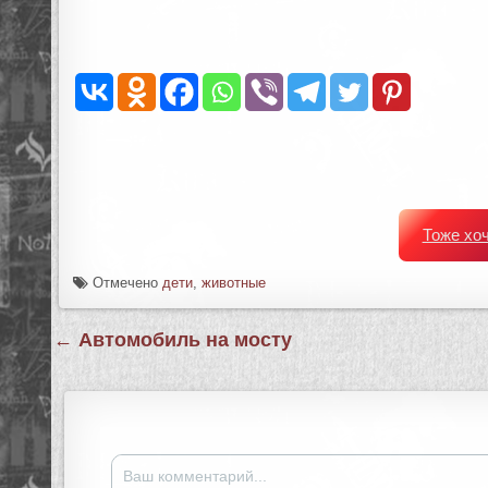
Тоже хо
Отмечено
дети
,
животные
Навигация
← Автомобиль на мосту
по
записям