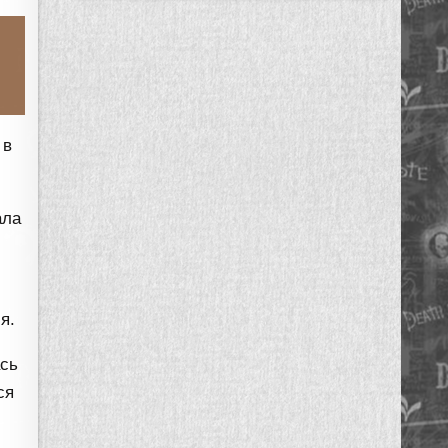
 в
ала
я.
ась
ся