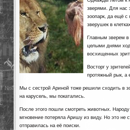
Однажды летом к 
зверями. Для нас 
зоопарк, да ещё 
зверушек в клетках
Главным зверем в 
целыми днями ходи
восхищенных зрит
Восторг у зрителе
протяжный рык, а 
Мы с сестрой Ариной тоже решили сходить в зо
на карусель, мы покатались.
После этого пошли смотреть животных. Народу
мгновение потеряла Аришу из виду. Но это не с
отправилась на её поиски.