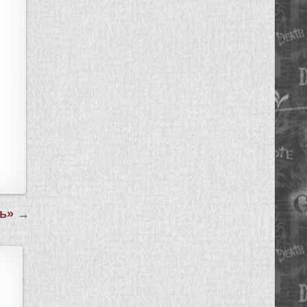
нь» →