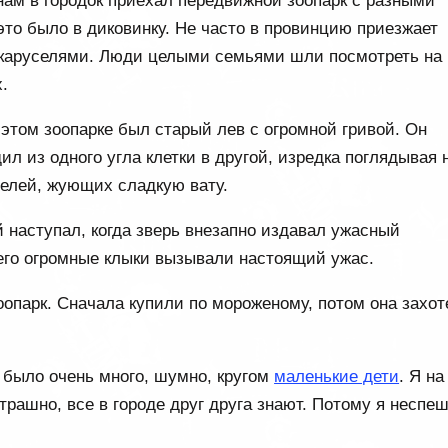
нам в городок приехал передвижной зоопарк с разными
это было в диковинку. Не часто в провинцию приезжает
с каруселями. Люди целыми семьями шли посмотреть на
.
этом зоопарке был старый лев с огромной гривой. Он
л из одного угла клетки в другой, изредка поглядывая 
елей, жующих сладкую вату.
й наступал, когда зверь внезапно издавал ужасный
его огромные клыки вызывали настоящий ужас.
опарк. Сначала купили по мороженому, потом она захот
 было очень много, шумно, кругом
маленькие дети
. Я на
трашно, все в городе друг друга знают. Потому я неспе