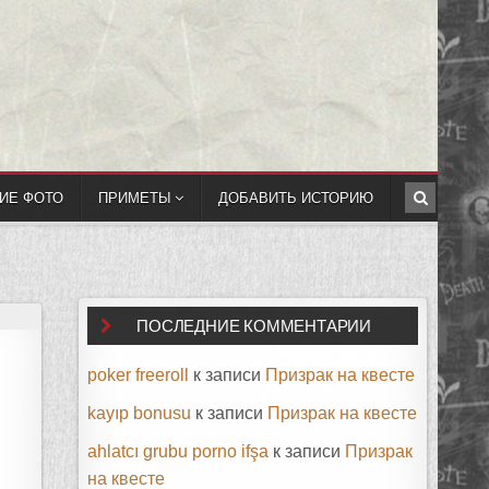
ИЕ ФОТО
ПРИМЕТЫ
ДОБАВИТЬ ИСТОРИЮ
ПОСЛЕДНИЕ КОММЕНТАРИИ
poker freeroll
к записи
Призрак на квесте
kayıp bonusu
к записи
Призрак на квесте
ahlatcı grubu porno ifşa
к записи
Призрак
на квесте