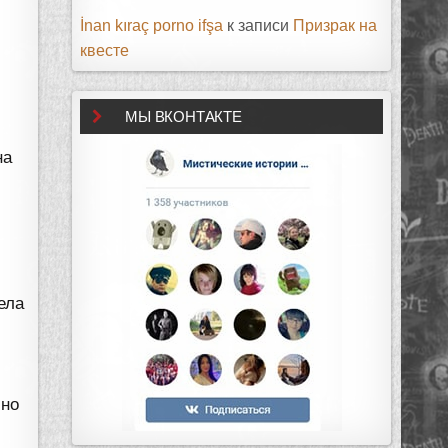
İnan kıraç porno ifşa
к записи
Призрак на
квесте
МЫ ВКОНТАКТЕ
на
ела
шно