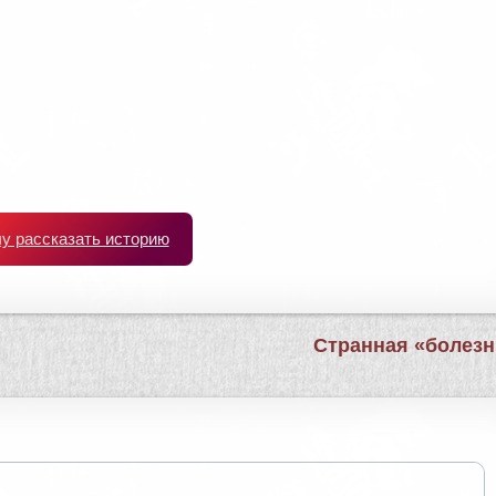
чу рассказать историю
Странная «болез