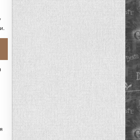
у
и.
я
я