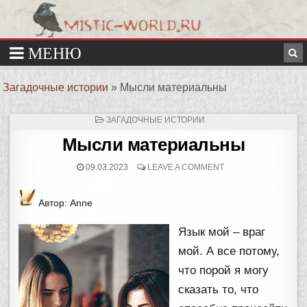
Загадочные истории
»
Мысли материальны
ОПУБЛИКОВАНО
ЗАГАДОЧНЫЕ ИСТОРИИ
В
Мысли материальны
09.03.2023
LEAVE A COMMENT
Автор: Anne
Язык мой – враг
мой. А все потому,
что порой я могу
сказать то, что