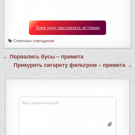
Тоже хочу рассказать историю
Отмечено
совпадения
Навигация
← Порвались бусы – примета
по
Прикурить сигарету фильтром – примета →
записям