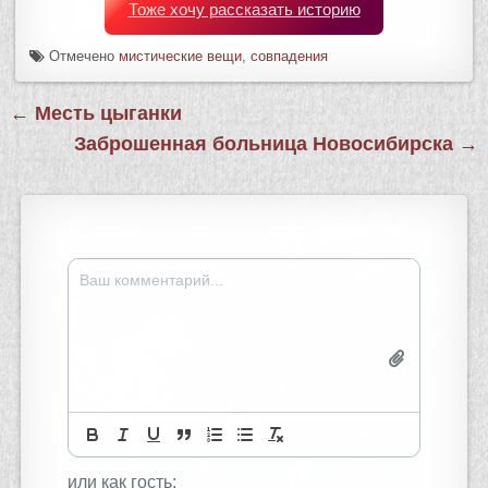
Тоже хочу рассказать историю
Отмечено
мистические вещи
,
совпадения
Навигация
← Месть цыганки
по
Заброшенная больница Новосибирска →
записям
или как гость: