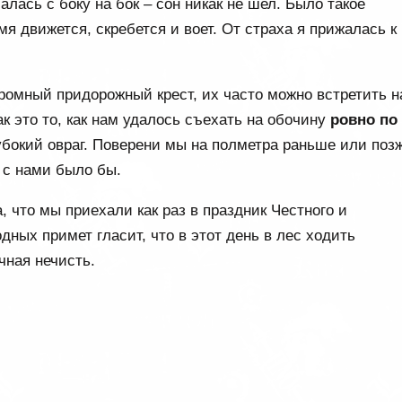
алась с боку на бок – сон никак не шел. Было такое
мя движется, скребется и воет. От страха я прижалась к
омный придорожный крест, их часто можно встретить н
ак это то, как нам удалось съехать на обочину
ровно по
лубокий овраг. Поверени мы на полметра раньше или поз
о с нами было бы.
, что мы приехали как раз в праздник Честного и
ных примет гласит, что в этот день в лес ходить
чная нечисть.