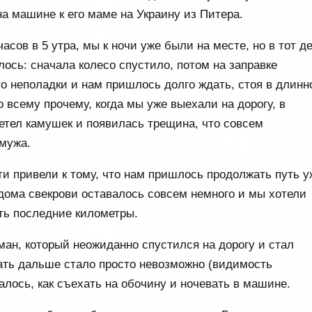
а машине к его маме на Украину из Питера.
асов в 5 утра, мы к ночи уже были на месте, но в тот д
илось: сначала колесо спустило, потом на заправке
о неполадки и нам пришлось долго ждать, стоя в длинн
 всему прочему, когда мы уже выехали на дорогу, в
етел камушек и появилась трещина, что совсем
 мужа.
ти привели к тому, что нам пришлось продолжать путь у
дома свекрови оставалось совсем немного и мы хотели
ть последние километры.
ан, который неожиданно спустился на дорогу и стал
хать дальше стало просто невозможно (видимость
алось, как съехать на обочину и ночевать в машине.