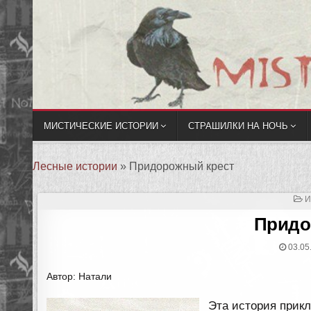
МИСТИЧЕСКИЕ ИСТОРИИ
СТРАШИЛКИ НА НОЧЬ
Лесные истории
»
Придорожный крест
О
И
В
Придо
03.05
Автор: Натали
Эта история прик