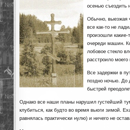
осенью съездить н
Обычно, выезжая ч
все как-то не лад
произошли какие-т
очереди машин. Ко
лобовое стекло вл
расстроило моего
Все задержки в пу
поздно ночью. До 
быстрей преодоле
Однако все наши планы нарушил густейший тум
клубиться, как будто во время вьюги зимой. Е
равнялась практически нулю) и ничего не остав