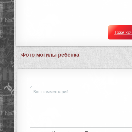
Тоже хо
Навигация
← Фото могилы ребенка
по
записям