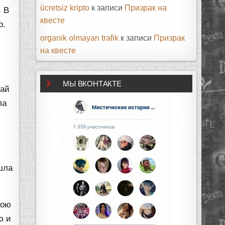
ücretsiz kripto
к записи
Призрак на
. В
квесте
о.
organik olmayan trafik
к записи
Призрак
на квесте
МЫ ВКОНТАКТЕ
чай
ла
шла
мою
ю и