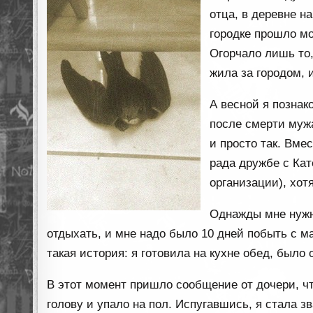
отца, в деревне н
городке прошло мо
Огорчало лишь то,
жила за городом, 
А весной я познак
после смерти мужа
и просто так. Вме
рада дружбе с Кат
организации), хот
Однажды мне нужно
отдыхать, и мне надо было 10 дней побыть с м
такая история: я готовила на кухне обед, было 
В этот момент пришло сообщение от дочери, чт
голову и упало на пол. Испугавшись, я стала з