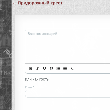
Навигация
← Придорожный крест
по
записям
или как гость:
Имя
*