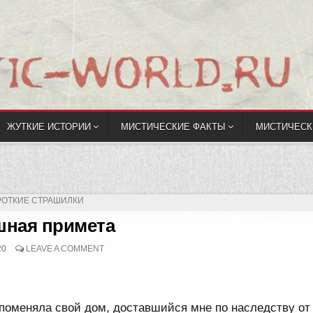
ЖУТКИЕ ИСТОРИИ
МИСТИЧЕСКИЕ ФАКТЫ
МИСТИЧЕСК
УБЛИКОВАНО
РОТКИЕ СТРАШИЛКИ
шная примета
20
LEAVE A COMMENT
 поменяла свой дом, доставшийся мне по наследству от