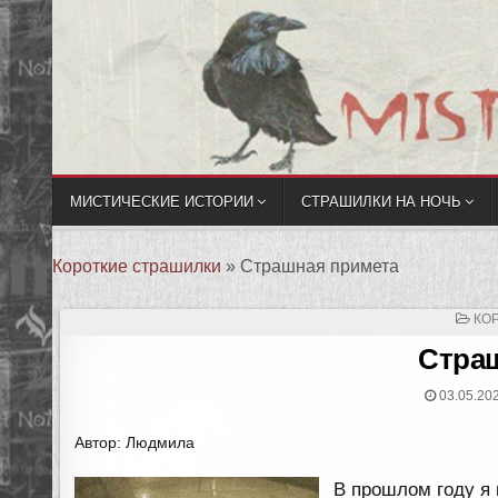
МИСТИЧЕСКИЕ ИСТОРИИ
СТРАШИЛКИ НА НОЧЬ
Короткие страшилки
»
Страшная примета
ОП
КО
В
Стра
03.05.20
Автор: Людмила
В прошлом году я