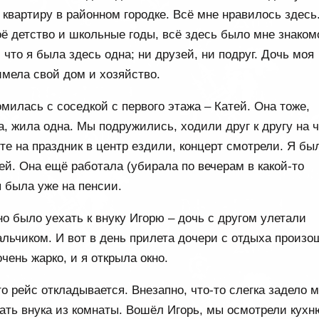
а квартиру в районном городке. Всё мне нравилось здесь
ё детство и школьные годы, всё здесь было мне знаком
 что я была здесь одна; ни друзей, ни подруг. Дочь моя
имела свой дом и хозяйство.
омилась с соседкой с первого этажа – Катей. Она тоже,
, жила одна. Мы подружились, ходили друг к другу на 
сте на праздник в центр ездили, концерт смотрели. Я бы
ей. Она ещё работала (убирала по вечерам в какой-то
я была уже на пенсии.
 было уехать к внуку Игорю – дочь с другом улетали
альчиком. И вот в день прилета дочери с отдыха произо
очень жарко, и я открыла окно.
о рейс откладывается. Внезапно, что-то слегка задело 
вать внука из комнаты. Вошёл Игорь, мы осмотрели кухн