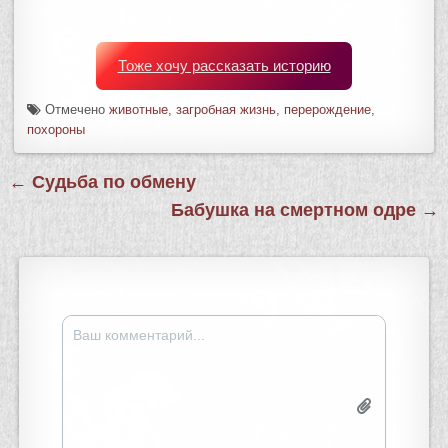
Тоже хочу рассказать историю
Отмечено
животные
,
загробная жизнь
,
перерождение
,
похороны
Навигация
← Судьба по обмену
по
Бабушка на смертном одре →
записям