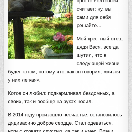
просто болтовней
считает; ну, вы
сами для себя
решайте…
Мой крестный отец,
дядя Вася, всегда
шутил, что в
следующей жизни
будет котом, потому что, как он говорил, «жизня
у них легкая».
Котов он любил: подкармливал бездомных, а
своих, так и вообще на руках носил.
В 2014 году произошло несчастье: остановилось
дядивасино доброе сердце. Стал одеваться,
ноги с кровати спустил, да так и умер. Врачи