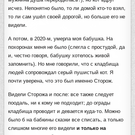
исчез. Непонятно было, то ли домой кто-то взял,
то ли сам ушёл своей дорогой, но больше его не
видели.
А потом, в 2020-м, умерла моя бабушка. На
похоронах меня не было (слегла с простудой, да
и, честно говоря, бабушку хотелось живой
запомнить). Но мне говорили, что с кладбища
людей сопровождал серый пушистый кот. Я
почти уверена, что это был именно Сторож.
Видели Сторожа и после: все также следует
поодаль, ни к кому не подходит; до ограды
кладбища проводит и девается куда-то. Можно
было б на бабкины сказки все списать, а только
слишком многие его видели
и только на