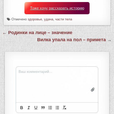
Тоже хочу рассказать историю
Отмечено
здоровье
,
удача
,
части тела
Навигация
← Родинки на лице – значение
по
Вилка упала на пол – примета →
записям