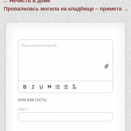
← Нечисть в доме
по
Провалилась могила на кладбище – примета →
записям
или как гость:
Имя
*