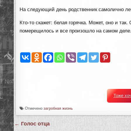
На следующий день родственник самолично лег 
Кто-то скажет: белая горячка. Может, оно и так.
померещилось и все произошло на самом деле
Тоже хо
Отмечено
загробная жизнь
Навигация
← Голос отца
по