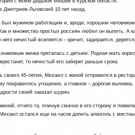
тория с моим дядькой Мишей в Курской области,
 Дмитриев-Льговский 10 лет назад.
а был мужиком работящим и, вроде, хорошим человеком
 Как и множество простых россиян любил он выпить. А к
 в него нечистый вселяется – кричит, задирается, деретс
 знакомым женка пряталась с детьми. Родная мать корил
ерестанет, то нечистый его заберет раньше срока.
нь своего 45-летия, Михаил с женой отправился в рестор
у понравилось угощение, а главное – дорогая выпивка,
дрости своей заказал шурин.
 женой, отчего та, плюнув смачно в его сторону и пожела
 Михаил остался еще на часок допить алкоголь с местн