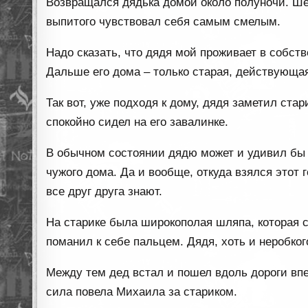
Возвращался дядька домой около полуночи. Ше
выпитого чувствовал себя самым смелым.
Надо сказать, что дядя мой проживает в собст
Дальше его дома – только старая, действующа
Так вот, уже подходя к дому, дядя заметил стар
спокойно сидел на его завалинке.
В обычном состоянии дядю может и удивил бы т
чужого дома. Да и вообще, откуда взялся этот г
все друг друга знают.
На старике была широкополая шляпа, которая с
поманил к себе пальцем. Дядя, хоть и неробког
Между тем дед встал и пошел вдоль дороги впер
сила повела Михаила за стариком.