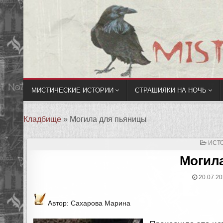
МИСТИЧЕСКИЕ ИСТОРИИ
СТРАШИЛКИ НА НОЧЬ
Кладбище
»
Могила для пьяницы
ОПУ
ИСТ
В
Могил
20.07.20
Автор: Сахарова Марина