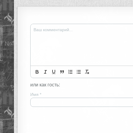
записям
или как гость:
Имя
*