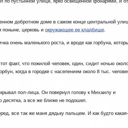
л по пустынной улице, ярко освещенной фонарями, и о
венном добротном доме в самом конце центральной ули
я поныне, церковь и
окружающее ее кладбище
.
ичка очень маленького роста, и вроде как горбуна, котор
от факт, что пожилой человек, один, сидит ночью окол
орбун, когда в городке с населением около 8 тыс. челове
крывал пол-лица. Он повернул голову к Михаилу и
о десятка, а все же ближе не подошел.
ед, все так же маня дядьку пальцем. И как будто какая