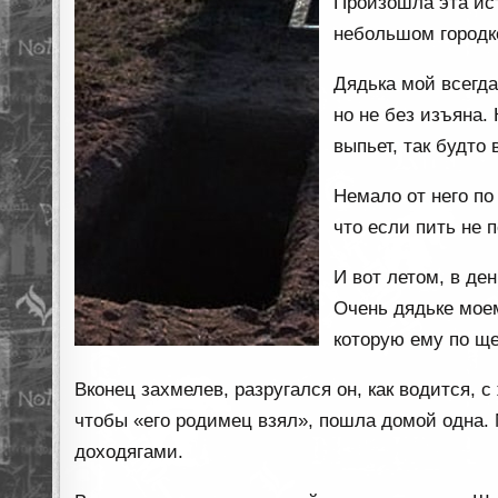
Произошла эта ис
небольшом городке
Дядька мой всегд
но не без изъяна.
выпьет, так будто
Немало от него по
что если пить не п
И вот летом, в де
Очень дядьке моем
которую ему по ще
Вконец захмелев, разругался он, как водится, с
чтобы «его родимец взял», пошла домой одна.
доходягами.