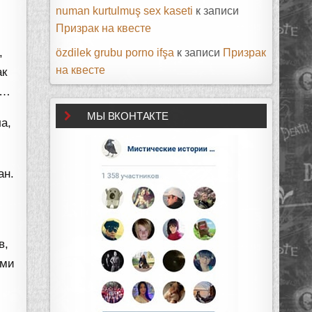
numan kurtulmuş sex kaseti
к записи
Призрак на квесте
,
özdilek grubu porno ifşa
к записи
Призрак
на квесте
ак
я…
МЫ ВКОНТАКТЕ
а,
ан.
в,
ыми