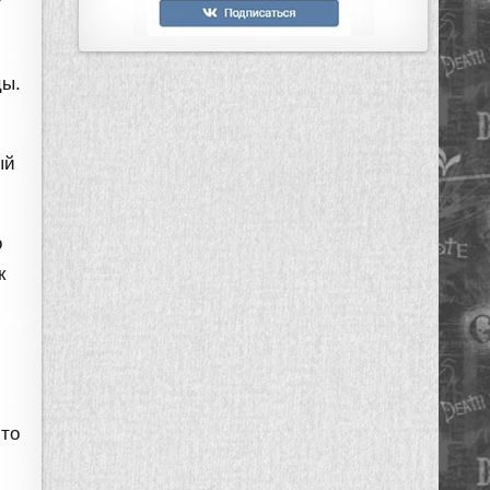
т
цы.
ый
о
к
-то