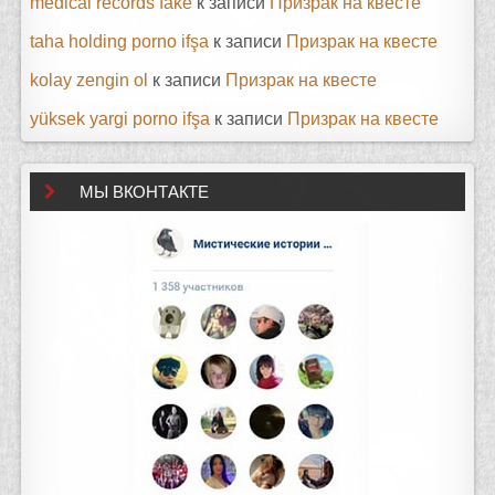
medical records fake
к записи
Призрак на квесте
taha holding porno ifşa
к записи
Призрак на квесте
kolay zengin ol
к записи
Призрак на квесте
yüksek yargi porno ifşa
к записи
Призрак на квесте
МЫ ВКОНТАКТЕ