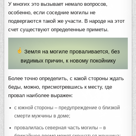
У многих это вызывает немало вопросов,
особенно, если соседние могилы не
подвергаются такой же участи. В народе на этот
счет существуют определенные приметы.
Земля на могиле проваливается, без
видимых причин, к новому покойнику
Более точно определить, с какой стороны ждать
беды, можно, присмотревшись к месту, где
провал наиболее выражен:
с южной стороны – предупреждение о близкой
смерти мужчины в доме;
провалилась северная часть могилы – в
ближайшее время может скончаться женщина;