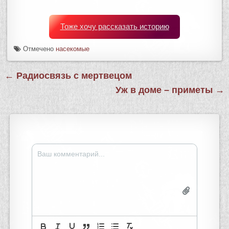
Тоже хочу рассказать историю
Отмечено
насекомые
Навигация
← Радиосвязь с мертвецом
по
Уж в доме – приметы →
записям