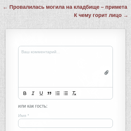
Навигация
← Провалилась могила на кладбище – примета
по
К чему горит лицо →
записям
или как гость:
Имя
*