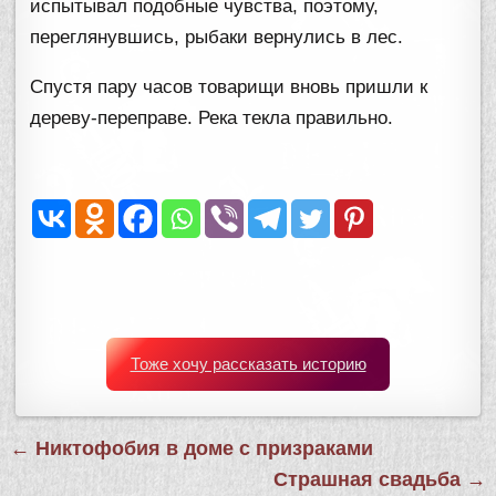
испытывал подобные чувства, поэтому,
переглянувшись, рыбаки вернулись в лес.
Спустя пару часов товарищи вновь пришли к
дереву-переправе. Река текла правильно.
Тоже хочу рассказать историю
Навигация
← Никтофобия в доме с призраками
по
Страшная свадьба →
записям