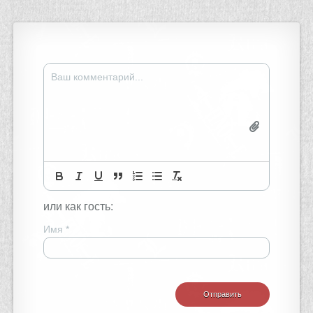
или как гость:
Имя
*