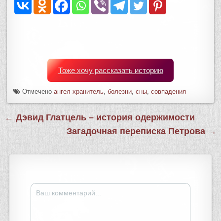
Тоже хочу рассказать историю
Отмечено
ангел-хранитель
,
болезни
,
сны
,
совпадения
Навигация
← Дэвид Глатцель – история одержимости
по
Загадочная переписка Петрова →
записям