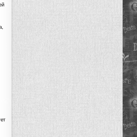
ей
а,
ует