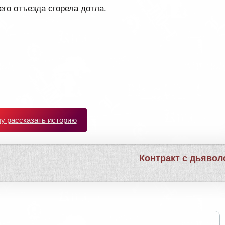
его отъезда сгорела дотла.
чу рассказать историю
Контракт с дьяво