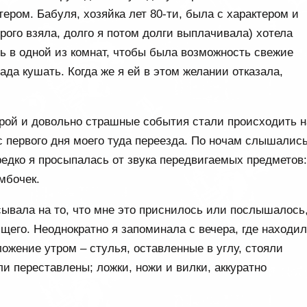
ером. Бабуля, хозяйка лет 80-ти, была с характером и
рого взяла, долго я потом долги выплачивала) хотела
ь в одной из комнат, чтобы была возможность свежие
ада кушать. Когда же я ей в этом желании отказала,
орой и довольно страшные события стали происходить н
с первого дня моего туда переезда. По ночам слышалис
редко я просыпалась от звука передвигаемых предметов
умбочек.
ывала на то, что мне это приснилось или послышалось,
щего. Неоднократно я запоминала с вечера, где находи
ожение утром – стулья, оставленные в углу, стояли
и переставлены; ложки, ножи и вилки, аккуратно