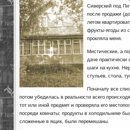
Сиверский под Пит
после продажи (до
летом квартироват
фрукты-ягоды из с
прокляла меня.
Мистические, а п
даче практически 
шаги на кухне. Не
стульев, стола, т
Поначалу все спис
потом убедилась в реальности всего происходя
тот или иной предмет и проверяла его местопол
посреди комнаты; продукты в холодильнике был
сложенные в ящик, были перемешаны.