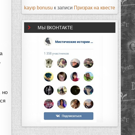
kayıp bonusu
к записи
Призрак на квесте
МЫ ВКОНТАКТЕ
а
ь
:
 но
лся