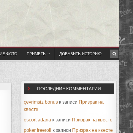
ИЕ ФОТО
ПРИМЕТЫ
ДОБАВИТЬ ИСТОРИЮ
ПОСЛЕДНИЕ КОММЕНТАРИИ
çevrimsiz bonus
к записи
Призрак на
квесте
escort adana
к записи
Призрак на квесте
poker freeroll
к записи
Призрак на квесте