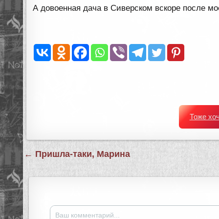
А довоенная дача в Сиверском вскоре после мо
Тоже хо
Навигация
← Пришла-таки, Марина
по
записям