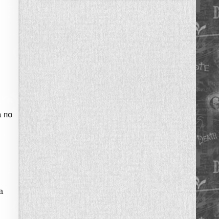
,
 по
а