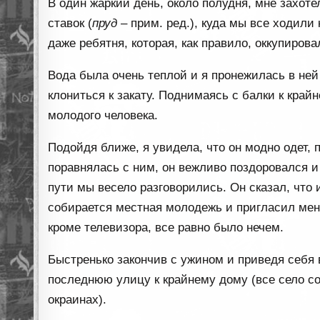
В один жаркий день, около полудня, мне захоте
ставок (
пруд
– прим. ред.), куда мы все ходили
даже ребятня, которая, как правило, оккупиров
Вода была очень теплой и я пронежилась в ней 
клониться к закату. Поднимаясь с балки к край
молодого человека.
Подойдя ближе, я увидела, что он модно одет, п
поравнялась с ним, он вежливо поздоровался и
пути мы весело разговорились. Он сказал, что 
собирается местная молодежь и пригласил меня
кроме телевизора, все равно было нечем.
Быстренько закончив с ужином и приведя себя 
последнюю улицу к крайнему дому (все село со
окраинах).