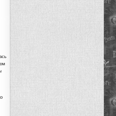
ась
том
ы
ко