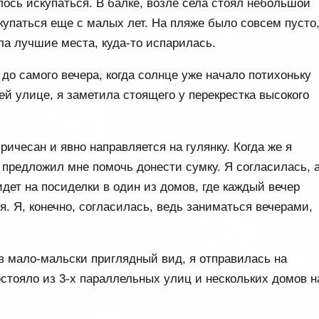
лось искупаться. В балке, возле села стоял небольшой
 купаться еще с малых лет. На пляже было совсем пусто
ала лучшие места, куда-то испарилась.
до самого вечера, когда солнце уже начало потихоньку
ней улице, я заметила стоящего у перекрестка высокого
ричесан и явно направляется на гулянку. Когда же я
 предложил мне помочь донести сумку. Я согласилась, а
идет на посиделки в один из домов, где каждый вечер
. Я, конечно, согласилась, ведь заниматься вечерами,
в мало-мальски приглядный вид, я отправилась на
стояло из 3-х параллельных улиц и нескольких домов н