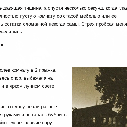
е давящая тишина, а спустя несколько секунд, когда гла
олностью пустую комнату со старой мебелью или ее
шь остатки сломанной некогда рамы. Страх пробрал меня
евелились.
ос:
долев комнату в 2 прыжка,
 весь опор, выбежала на
 и в ярком лунном свете
иг в голову лезли разные
ся руками и пыталась бубнить
айне мере, первые пару