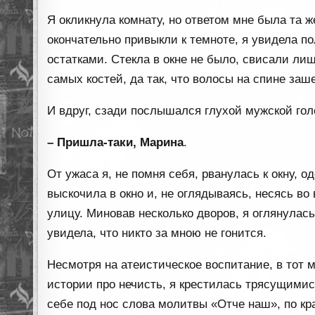
Я окликнула комнату, но ответом мне была та ж
окончательно привыкли к темноте, я увидела п
остатками. Стекла в окне не было, свисали ли
самых костей, да так, что волосы на спине заш
И вдруг, сзади послышался глухой мужской гол
– Пришла-таки, Марина
.
От ужаса я, не помня себя, рванулась к окну, о
выскочила в окно и, не оглядываясь, несясь во
улицу. Миновав несколько дворов, я оглянулась
увидела, что никто за мною не гонится.
Несмотря на атеистическое воспитание, в тот м
истории про нечисть, я крестилась трясущими
себе под нос слова молитвы «Отче наш», по кр