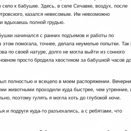
в село к бабушке. Здесь, в селе Сичавке, воздух, после
етровского, казался невесомым. Им невозможно
 и вдыхаешь полной грудью.
бушки начинался с ранних подъемов и работы по
 в этом помогала, точнее, делала неумелые попытки. Так 
ова по своей натуре, долго не могла выйти из сонного
сновном просто бродила хвостиком за бабушкой часов д
был полностью и всецело в моем распоряжении. Вечерн
ми животными проходили куда быстрее, чем утренние, 
но, поэтому гулять я могла хоть до глубокой ночи.
ья и подруги куда-то разъехались, а с ребятами, что