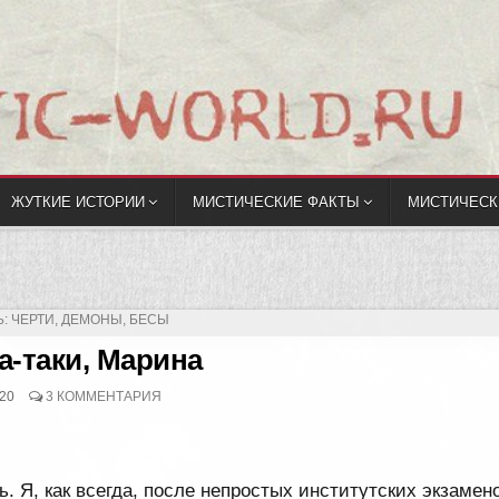
ЖУТКИЕ ИСТОРИИ
МИСТИЧЕСКИЕ ФАКТЫ
МИСТИЧЕСК
КОВАНО
: ЧЕРТИ, ДЕМОНЫ, БЕСЫ
-таки, Марина
20
3 КОММЕНТАРИЯ
. Я, как всегда, после непростых институтских экзамен