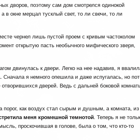
ных дворов, поэтому сам дом смотрелся одинокой
а в окне мерцал тусклый свет, то ли свечи, то ли
 месте чернел лишь пустой проем с кривым частоколом
омент открытую пасть необычного мифического зверя,
гом двинулась к двери. Легко на нее надавив, я ввалил
а. Сначала я немного опешила и даже испугалась, но по
е отворившихся дверей. Ведь с дальней боковой комнат
а порог, как воздух стал сырым и душным, а комната, из
стретила меня кромешной темнотой
. Теперь я не толь
мысль, проскочившая в голове, была о том, что кто-то