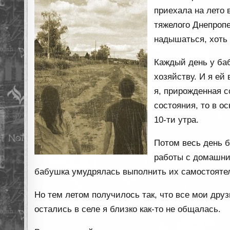
приехала на лето 
тяжелого Днепроп
надышаться, хоть
Каждый день у ба
хозяйству. И я ей
я, прирожденная с
состояния, то в о
10-ти утра.
Потом весь день 
работы с домашни
бабушка умудрялась выполнить их самостоятель
Но тем летом получилось так, что все мои друз
остались в селе я близко как-то не общалась.