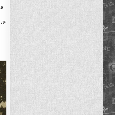
за
 до