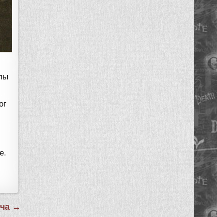
лы
ог
е.
ача →