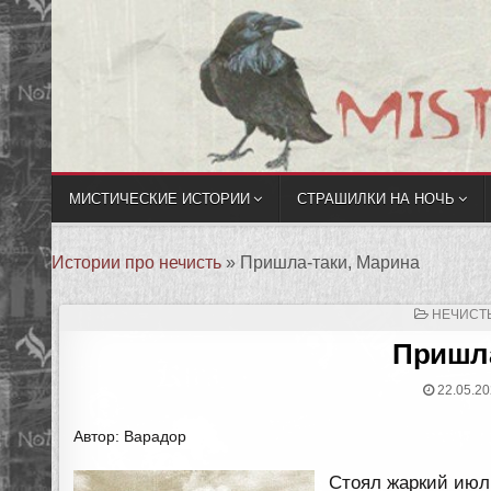
МИСТИЧЕСКИЕ ИСТОРИИ
СТРАШИЛКИ НА НОЧЬ
Истории про нечисть
»
Пришла-таки, Марина
ОПУБЛИ
НЕЧИСТЬ
В
Пришла
22.05.20
Автор: Варадор
Стоял жаркий июль