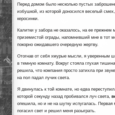
Перед домом было несколько пустых заброшен
избушкой, из которой доносился веселый смех, 
керосинки.
Калитки у забора не оказалось, на ее прежнем
приземистой ограды, напомнивший мне в тот м
покорно ожидавшего очередную жертву.
Отогнав от себя хмурые мысли, я уверенным ша
в темную комнату. Вокруг стояла глухая тишин
решила, что компания просто затихла при звук
на пол падал лучик света.
Я двинулась к той комнате, но едва переступил
которой секунду назад пробивался луч света,
в
опешила, но и не на шутку испугалась. Первая 
погасил свет и решил меня разыграть.