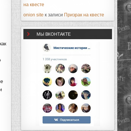
на квесте
onion site
к записи
Призрак на квесте
МЫ ВКОНТАКТЕ
как
о
ие
и