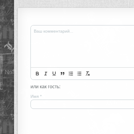
записям
или как гость:
Имя
*