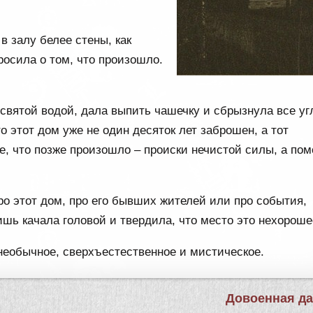
в залу белее стены, как
росила о том, что произошло.
святой водой, дала выпить чашечку и сбрызнула все уг
о этот дом уже не один десяток лет заброшен, а тот
е, что позже произошло – происки нечистой силы, а пом
ро этот дом, про его бывших жителей или про события,
ишь качала головой и твердила, что место это нехороше
е необычное, сверхъестественное и мистическое.
Довоенная д