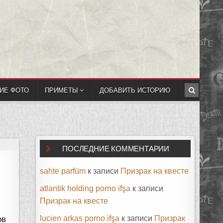
ИЕ ФОТО
ПРИМЕТЫ
ДОБАВИТЬ ИСТОРИЮ
ПОСЛЕДНИЕ КОММЕНТАРИИ
sahte parfüm
к записи
Призрак на квесте
atlantik holding porno ifşa
к записи
Призрак на квесте
lucien arkas porno ifşa
к записи
Призрак
ов