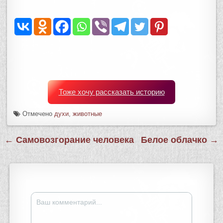
Тоже хочу рассказать историю
Отмечено
духи
,
животные
Навигация
← Самовозгорание человека
Белое облачко →
по
записям