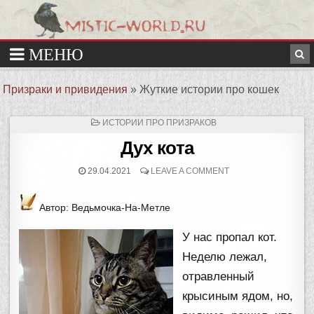
Призраки и привидения
»
Жуткие истории про кошек
ОПУБЛИКОВАНО
ИСТОРИИ ПРО ПРИЗРАКОВ
В
Дух кота
29.04.2021
LEAVE A COMMENT
Автор: Ведьмочка-На-Метле
У нас пропал кот.
Неделю лежал,
отравленный
крысиным ядом, но,