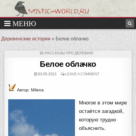
Деревенские истории
»
Белое облачко
ОПУБЛИКОВАНО
РАССКАЗЫ ПРО ДЕРЕВНЮ
В
Белое облачко
03.05.2021
LEAVE A COMMENT
Автор: Milena
Многое в этом мире
остаётся загадкой,
которую трудно
объяснить.