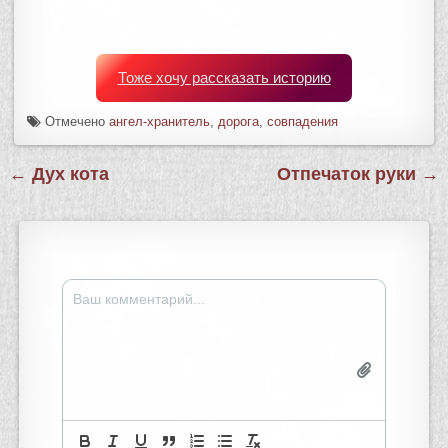
Тоже хочу рассказать историю
Отмечено
ангел-хранитель
,
дорога
,
совпадения
Навигация
← Дух кота
Отпечаток руки →
по
записям