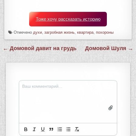
Тоже хочу рассказать историю
Отмечено
духи
,
загробная жизнь
,
квартира
,
похороны
Навигация
← Домовой давит на грудь
Домовой Шуля →
по
записям