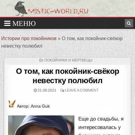
Истории про покойников
»
О том, как покойник-свёкор
невестку полюбил
ОПУБЛИКОВАНО
ПОКОЙНИКИ И МЕРТВЕЦЫ
В
О том, как покойник-свёкор
невестку полюбил
21.08.2021
LEAVE A COMMENT
Автор: Anna Guk
Еще до свадьбы, я
интересовалась у