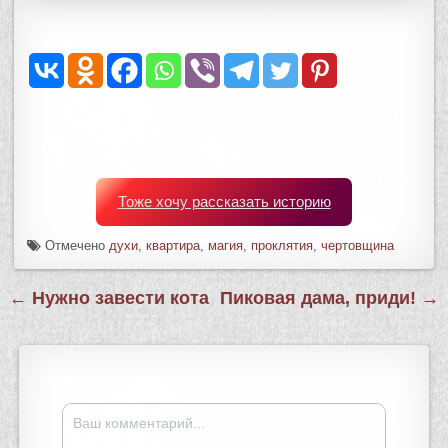
Тоже хочу рассказать историю
Отмечено
духи
,
квартира
,
магия
,
проклятия
,
чертовщина
Навигация
← Нужно завести кота
Пиковая дама, приди! →
по
записям