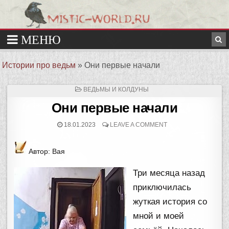
Истории про ведьм
»
Они первые начали
ОПУБЛИКОВАНО
ВЕДЬМЫ И КОЛДУНЫ
В
Они первые начали
18.01.2023
LEAVE A COMMENT
Автор: Вая
Три месяца назад
приключилась
жуткая история со
мной и моей