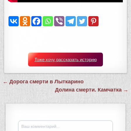
Тоже хочу рассказать историю
Навигация
← Дорога смерти в Лыткарино
по
Долина смерти. Камчатка →
записям