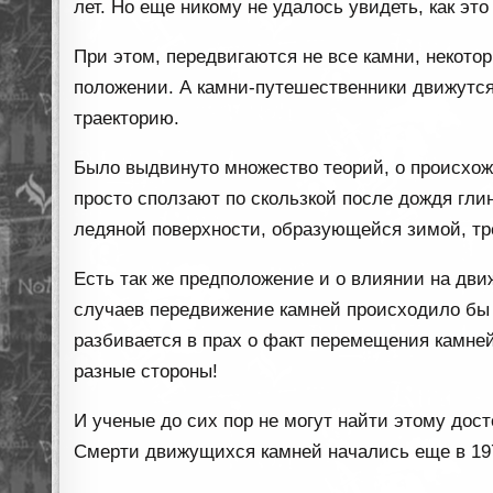
лет. Но еще никому не удалось увидеть, как эт
При этом, передвигаются не все камни, некото
положении. А камни-путешественники движутся
траекторию.
Было выдвинуто множество теорий, о происхож
просто сползают по скользкой после дождя глин
ледяной поверхности, образующейся зимой, тре
Есть так же предположение и о влиянии на дв
случаев передвижение камней происходило бы 
разбивается в прах о факт перемещения камне
разные стороны!
И ученые до сих пор не могут найти этому дос
Смерти движущихся камней начались еще в 1972