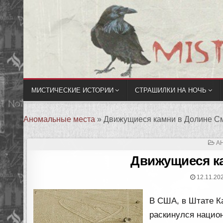
МИСТИЧЕСКИЕ ИСТОРИИ
СТРАШИЛКИ НА НОЧЬ
Аномальные места
»
Движущиеся камни в Долине С
О
А
В
Движущиеся к
12.11.20
В США, в Штате К
раскинулся нацио