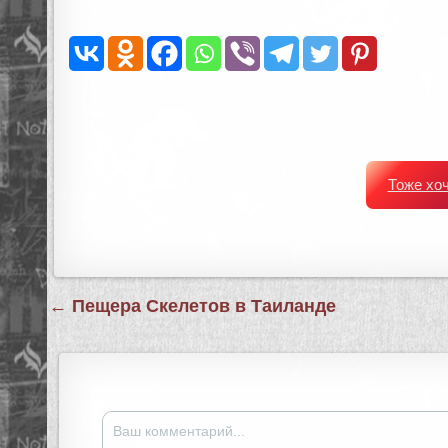
Тоже хо
Навигация
← Пещера Скелетов в Таиланде
по
записям