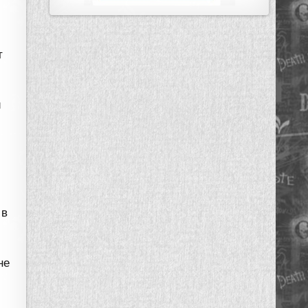
т
и
 в
не