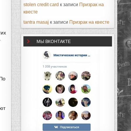
stolen credit card
к записи
Призрак на
квесте
tantra masaj
к записи
Призрак на квесте
тих
т
МЫ ВКОНТАКТЕ
 По
ают