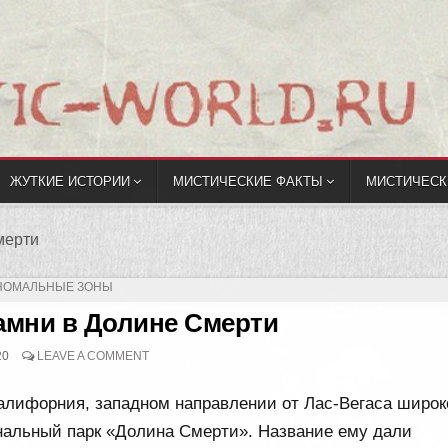
ЖУТКИЕ ИСТОРИИ
МИСТИЧЕСКИЕ ФАКТЫ
МИСТИЧЕСК
мерти
ПУБЛИКОВАНО
НОМАЛЬНЫЕ ЗОНЫ
амни в Долине Смерти
20
LEAVE A COMMENT
алифорния, западном направлении от Лас-Вегаса широк
нальный парк «Долина Смерти». Название ему дали