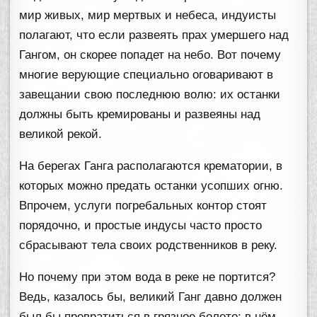
мир живых, мир мертвых и небеса, индуисты
полагают, что если развеять прах умершего над
Гангом, он скорее попадет на небо. Вот почему
многие верующие специально оговаривают в
завещании свою последнюю волю: их останки
должны быть кремированы и развеяны над
великой рекой.
На берегах Ганга располагаются крематории, в
которых можно предать останки усопших огню.
Впрочем, услуги погребальных контор стоят
порядочно, и простые индусы часто просто
сбрасывают тела своих родственников в реку.
Но почему при этом вода в реке не портится?
Ведь, казалось бы, великий Ганг давно должен
был бы превратиться в грязное болото: в нём