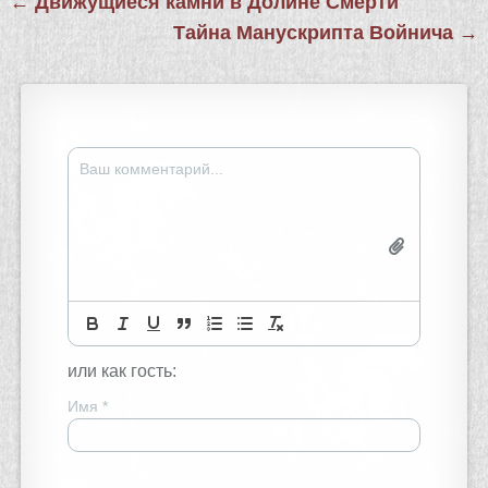
← Движущиеся камни в Долине Смерти
по
Тайна Манускрипта Войнича →
записям
или как гость:
Имя
*