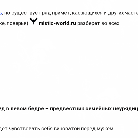
ь
, но существует ряд примет, касающихся и других част
же, поверья)
mistic-world.ru
разберет во всех
уд в левом бедре – предвестник семейных неуряди
удет чувствовать себя виноватой перед мужем.