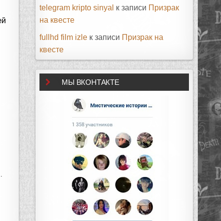
telegram kripto sinyal
к записи
Призрак
ей
на квесте
fullhd film izle
к записи
Призрак на
квесте
МЫ ВКОНТАКТЕ
ц
.