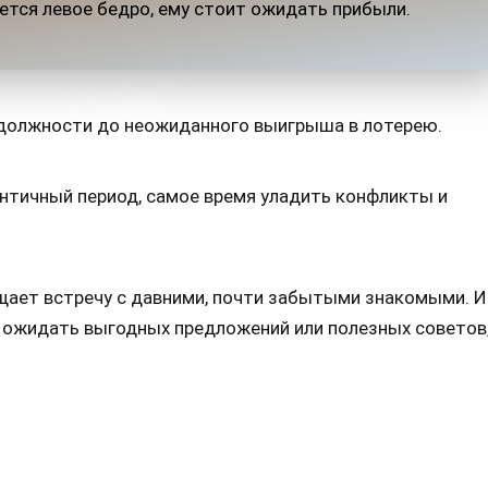
ется левое бедро, ему стоит ожидать прибыли.
 должности до неожиданного выигрыша в лотерею.
нтичный период, самое время уладить конфликты и
щает встречу с давними, почти забытыми знакомыми. И
 ожидать выгодных предложений или полезных советов