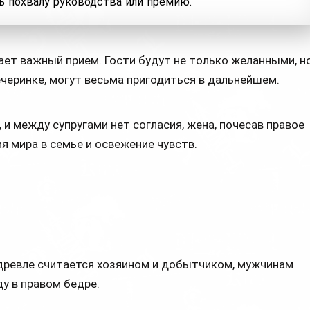
 похвалу руководства или премию.
ает важный прием. Гости будут не только желанными, н
черинке, могут весьма пригодиться в дальнейшем.
 и между супругами нет согласия, жена, почесав правое
я мира в семье и освежение чувств.
здревле считается хозяином и добытчиком, мужчинам
у в правом бедре.